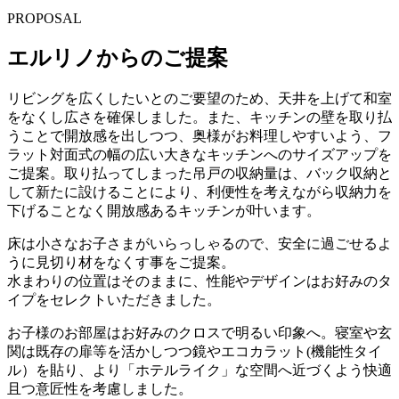
PROPOSAL
エルリノからのご提案
リビングを広くしたいとのご要望のため、天井を上げて和室
をなくし広さを確保しました。また、キッチンの壁を取り払
うことで開放感を出しつつ、奥様がお料理しやすいよう、フ
ラット対面式の幅の広い大きなキッチンへのサイズアップを
ご提案。取り払ってしまった吊戸の収納量は、バック収納と
して新たに設けることにより、利便性を考えながら収納力を
下げることなく開放感あるキッチンが叶います。
床は小さなお子さまがいらっしゃるので、安全に過ごせるよ
うに見切り材をなくす事をご提案。
水まわりの位置はそのままに、性能やデザインはお好みのタ
イプをセレクトいただきました。
お子様のお部屋はお好みのクロスで明るい印象へ。寝室や玄
関は既存の扉等を活かしつつ鏡やエコカラット(機能性タイ
ル）を貼り、より「ホテルライク」な空間へ近づくよう快適
且つ意匠性を考慮しました。