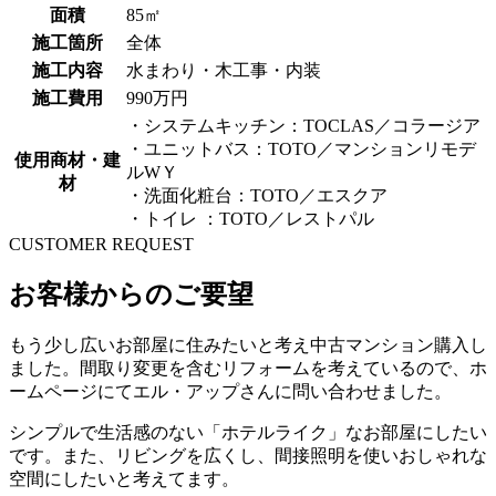
面積
85㎡
施工箇所
全体
施工内容
水まわり・木工事・内装
施工費用
990万円
・システムキッチン：TOCLAS／コラージア
・ユニットバス：TOTO／マンションリモデ
使用商材・建
ルWＹ
材
・洗面化粧台：TOTO／エスクア
・トイレ ：TOTO／レストパル
CUSTOMER REQUEST
お客様からのご要望
もう少し広いお部屋に住みたいと考え中古マンション購入し
ました。間取り変更を含むリフォームを考えているので、ホ
ームページにてエル・アップさんに問い合わせました。
シンプルで生活感のない「ホテルライク」なお部屋にしたい
です。また、リビングを広くし、間接照明を使いおしゃれな
空間にしたいと考えてます。